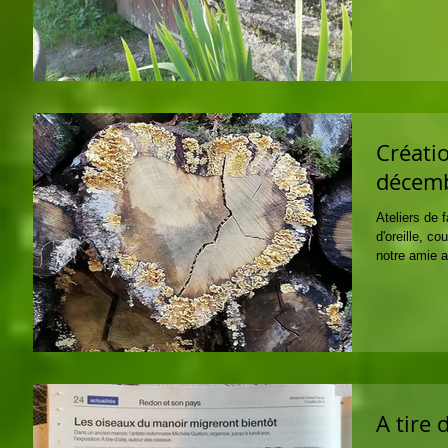
Créati
décem
Ateliers de f
d'oreille, c
notre amie ar
A tire 